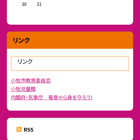
30
31
リンク
リンク
小牧市教育委員会
小牧児童館
内閣府・気象庁 竜巻から身を守ろう！
RSS