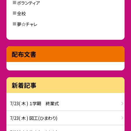
ボランティア
全校
夢☆チャレ
配布文書
新着記事
7/23( 木 ) １学期 終業式
7/23( 木 ) 図工(ひまわり)