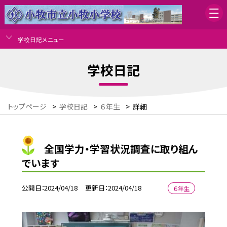
学校日記メニュー
学校日記
トップページ
>
学校日記
>
６年生
>
詳細
全国学力・学習状況調査に取り組ん
でいます
公開日
2024/04/18
更新日
2024/04/18
６年生