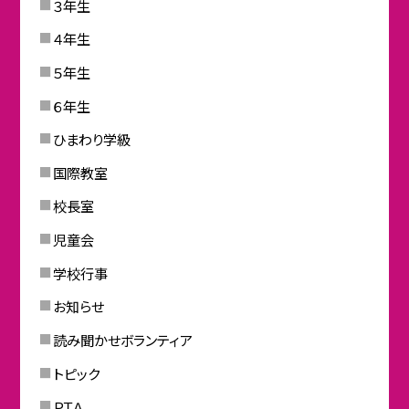
３年生
４年生
５年生
６年生
ひまわり学級
国際教室
校長室
児童会
学校行事
お知らせ
読み聞かせボランティア
トピック
ＰＴＡ