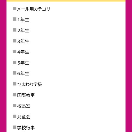
メール用カテゴリ
１年生
２年生
３年生
４年生
５年生
６年生
ひまわり学級
国際教室
校長室
児童会
学校行事