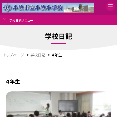
学校日記メニュー
学校日記
トップページ
>
学校日記
>
４年生
４年生