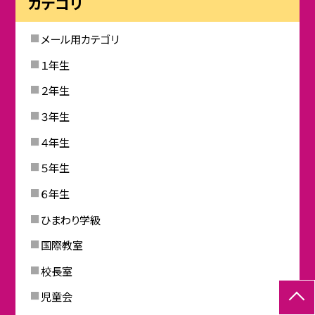
カテゴリ
メール用カテゴリ
１年生
２年生
３年生
４年生
５年生
６年生
ひまわり学級
国際教室
校長室
児童会