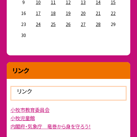
9
10
11
12
13
14
15
16
17
18
19
20
21
22
23
24
25
26
27
28
29
30
リンク
リンク
小牧市教育委員会
小牧児童館
内閣府・気象庁 竜巻から身を守ろう！