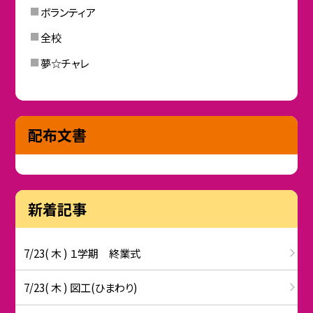
ボランティア
全校
夢☆チャレ
配布文書
新着記事
7/23( 木 ) １学期 終業式
7/23( 木 ) 図工(ひまわり)