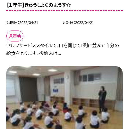
【１年生】きゅうしょくのようす☆
公開日
2022/04/21
更新日
2022/04/21
児童会
セルフサービススタイルで、口を閉じて1列に並んで自分の
給食をとります。 後始末は...