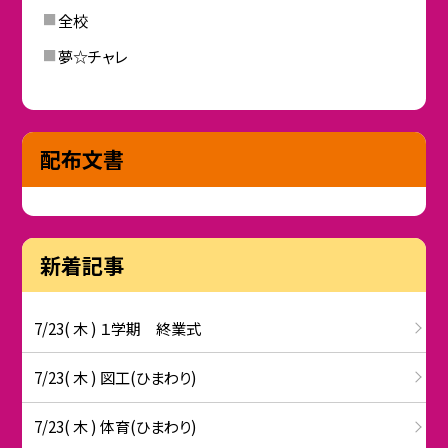
全校
夢☆チャレ
配布文書
新着記事
7/23( 木 ) １学期 終業式
7/23( 木 ) 図工(ひまわり)
7/23( 木 ) 体育(ひまわり)