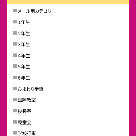
メール用カテゴリ
１年生
２年生
３年生
４年生
５年生
６年生
ひまわり学級
国際教室
校長室
児童会
学校行事