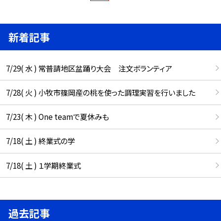
新着記事
7/29( 水 ) 常普請地区盆踊り大会 注文ボランティア
7/28( 火 ) 小牧市篠岡産の桃を使った調理実習を行いました
7/23( 木 ) One teamで夏休みも
7/18( 土 ) 終業式の学
7/18( 土 ) １学期終業式
過去記事