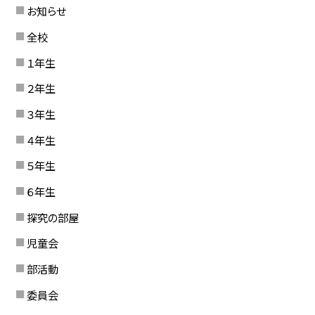
お知らせ
全校
１年生
２年生
３年生
４年生
５年生
６年生
探究の部屋
児童会
部活動
委員会