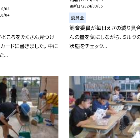
更新日
2024/09/05
10/04
10/04
委員会
飼育委員が毎日えさの減り具
いところをたくさん見つけ
んの量を気にしながら、ミルク
カードに書きました。 中に
状態をチェック...
...