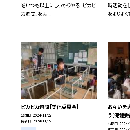
をいつも以上にしっかりやる「ピカピ
時活動をし
カ週間」を美...
をよりよくす.
ピカピカ週間【美化委員会】
お互いを
う【保健委
公開日
2024/11/27
更新日
2024/11/27
公開日
2024/
更新日
2024/