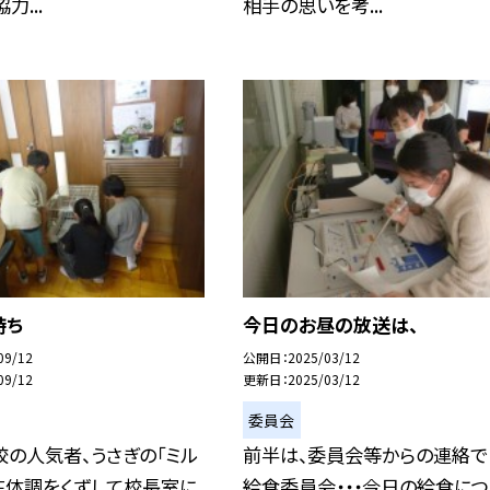
力...
相手の思いを考...
持ち
今日のお昼の放送は、
09/12
公開日
2025/03/12
09/12
更新日
2025/03/12
委員会
の人気者、うさぎの「ミル
前半は、委員会等からの連絡で
在体調をくずして校長室に
給食委員会・・・今日の給食につ