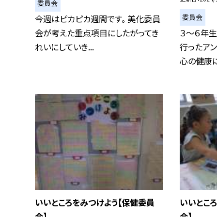
委員会
委員会
今週はピカピカ週間です。 美化委員
会が考えた重点項目にしたがってき
３〜６年
れいにしていき...
行ったアン
心の健康につ
いいところをみつけよう【保健委員
いいとこ
会】
会】