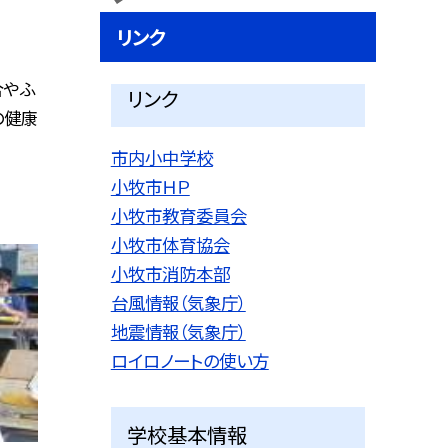
リンク
合やふ
リンク
の健康
市内小中学校
小牧市ＨＰ
小牧市教育委員会
小牧市体育協会
小牧市消防本部
台風情報（気象庁）
地震情報（気象庁）
ロイロノートの使い方
学校基本情報