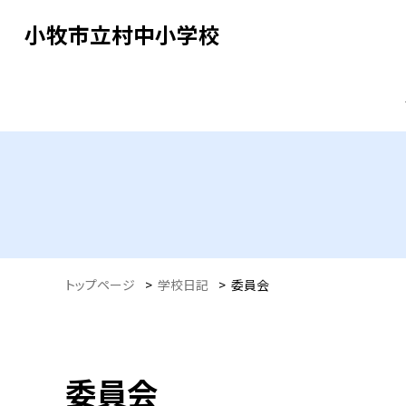
小牧市立村中小学校
トップページ
>
学校日記
>
委員会
委員会