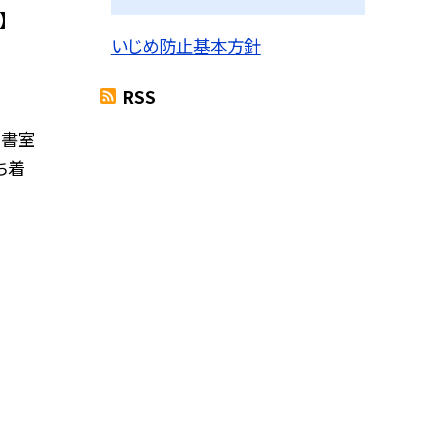
】
いじめ防止基本方針
RSS
図書室
ち着