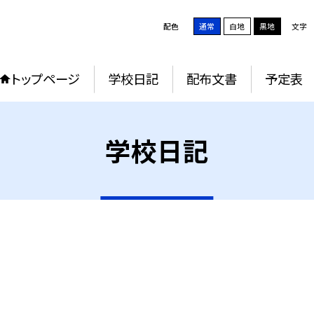
配色
通常
白地
黒地
文字
トップページ
学校日記
配布文書
予定表
学校日記