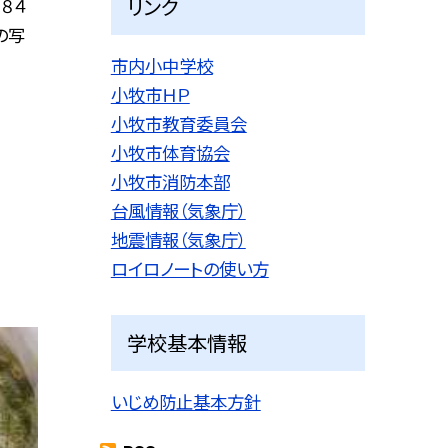
リンク
８４
の写
市内小中学校
小牧市ＨＰ
小牧市教育委員会
小牧市体育協会
小牧市消防本部
台風情報（気象庁）
地震情報（気象庁）
ロイロノートの使い方
学校基本情報
いじめ防止基本方針