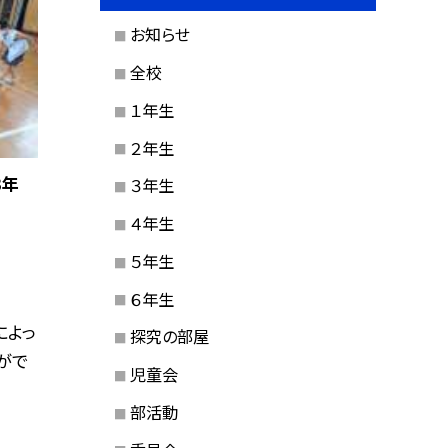
お知らせ
全校
１年生
２年生
3年
３年生
４年生
５年生
６年生
によっ
探究の部屋
がで
児童会
部活動