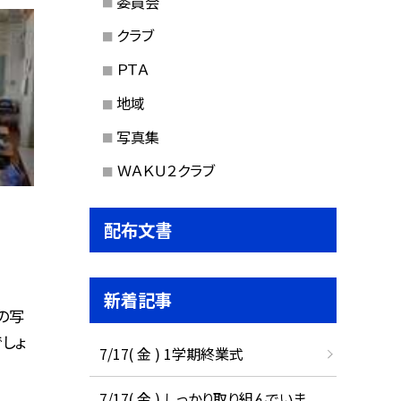
委員会
クラブ
ＰＴＡ
地域
写真集
ＷＡＫＵ２クラブ
配布文書
新着記事
の写
しょ
7/17( 金 ) 1学期終業式
7/17( 金 ) しっかり取り組んでいま