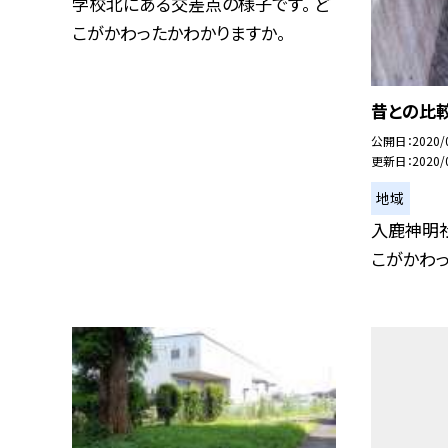
学校北にある交差点の様子です。 ど
こがかわったかわかりますか。
昔との比
公開日
2020/
更新日
2020/
地域
入鹿神明社
こがかわっ