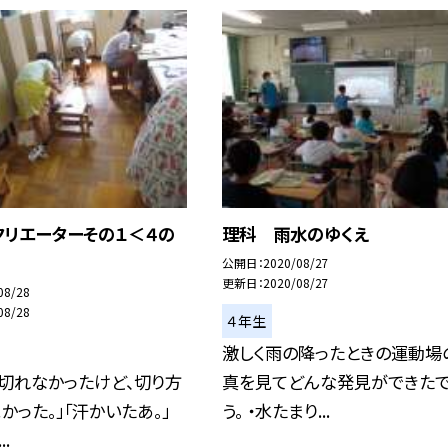
クリエーターその１＜４の
理科 雨水のゆくえ
公開日
2020/08/27
更新日
2020/08/27
08/28
08/28
４年生
激しく雨の降ったときの運動場
切れなかったけど、切り方
真を見てどんな発見ができたで
かった。」「汗かいたあ。」
う。 ・水たまり...
.