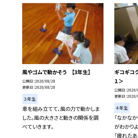
風やゴムで動かそう 【3年生】
ギコギコ
１＞
公開日
2020/08/28
更新日
2020/08/28
公開日
2020/
更新日
2020/
３年生
４年生
車を組み立てて、風の力で動かしま
した。風の大きさと動きの関係を調
「なかなか
べていきます。
がわかりよ
「疲れたあ..