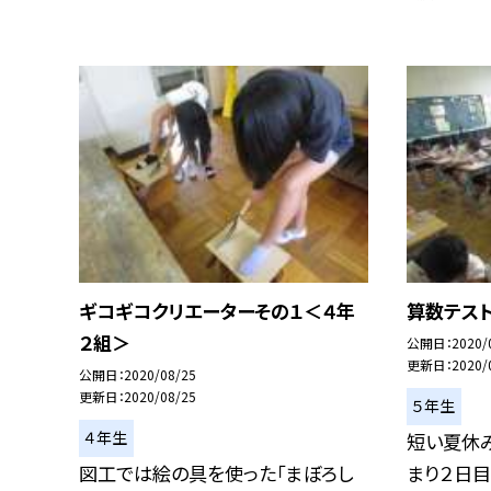
ギコギコクリエーターその１＜４年
算数テス
２組＞
公開日
2020/
更新日
2020/
公開日
2020/08/25
更新日
2020/08/25
５年生
４年生
短い夏休
図工では絵の具を使った「まぼろし
まり２日