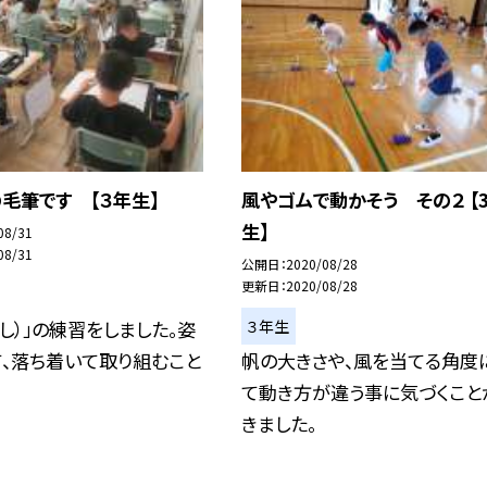
毛筆です 【３年生】
風やゴムで動かそう その２ 【
生】
08/31
08/31
公開日
2020/08/28
更新日
2020/08/28
３年生
きし）」の練習をしました。姿
、落ち着いて取り組むこと
帆の大きさや、風を当てる角度
て動き方が違う事に気づくこと
きました。