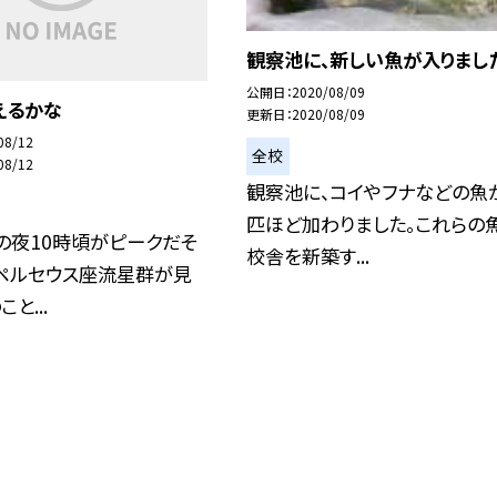
観察池に、新しい魚が入りまし
公開日
2020/08/09
えるかな
更新日
2020/08/09
08/12
全校
08/12
観察池に、コイやフナなどの魚
匹ほど加わりました。これらの
の夜10時頃がピークだそ
校舎を新築す...
、ペルセウス座流星群が見
と...