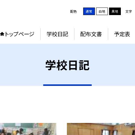
配色
通常
白地
黒地
文字
トップページ
学校日記
配布文書
予定表
学校日記