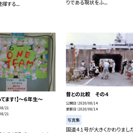
りである現状をふ...
揮する...
昔との比較 その４
ってます！】〜６年生〜
公開日
2020/08/14
08/21
更新日
2020/08/14
08/21
写真集
国道４１号が大きくかわりました