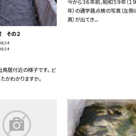
今から３６年前、昭和５９年（１９
年）の通学路点検の写真（左側
真）が出てき...
較 その２
08/14
08/14
鳥居付近の様子です。 ど
たかわかりますか。