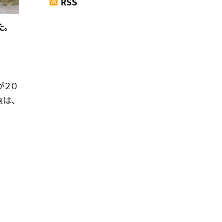
RSS
た。
が２０
魚は、