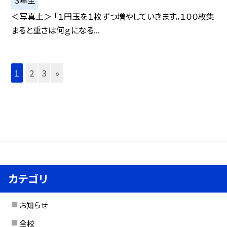
３年生
＜写真上＞ 「１円玉を１枚ずつ増やしていきます。１００枚集
まると重さは何ｇになる...
1
2
3
»
カテゴリ
お知らせ
全校