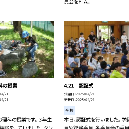
員会をPTA...
理科の授業
4.21 認証式
04/21
公開日
2025/04/21
04/21
更新日
2025/04/21
全校
の理科の授業です。 ３年生
本日、認証式を行いました。 学
観察をしていました。 タン
員や総務委員、各委員会の委