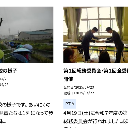
登校の様子
第１回総務委員会・第１回全委
開催
04/23
04/23
公開日
2025/04/23
更新日
2025/04/22
ＰＴＡ
の様子です。 あいにくの
、児童たちは１列になって歩
4月19日(土)に令和７年度の第
..
総務委員会が行われました。総