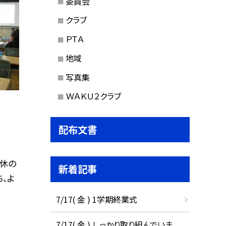
委員会
クラブ
ＰＴＡ
地域
写真集
ＷＡＫＵ２クラブ
配布文書
連休の
新着記事
、よ
7/17( 金 ) 1学期終業式
7/17( 金 ) しっかり取り組んでいま