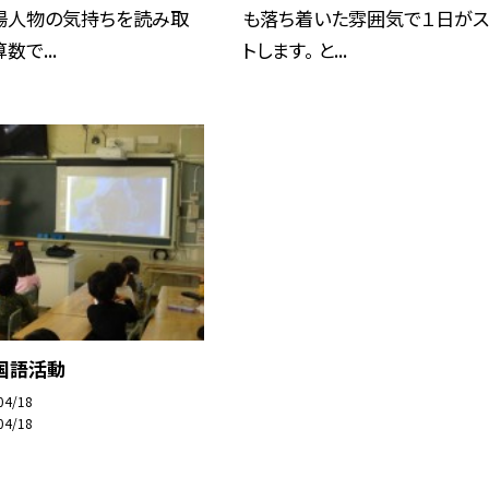
場人物の気持ちを読み取
も落ち着いた雰囲気で１日がス
数で...
トします。 と...
外国語活動
04/18
04/18