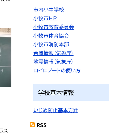
市内小中学校
小牧市ＨＰ
小牧市教育委員会
小牧市体育協会
小牧市消防本部
台風情報（気象庁）
地震情報（気象庁）
ロイロノートの使い方
学校基本情報
いじめ防止基本方針
RSS
ラス