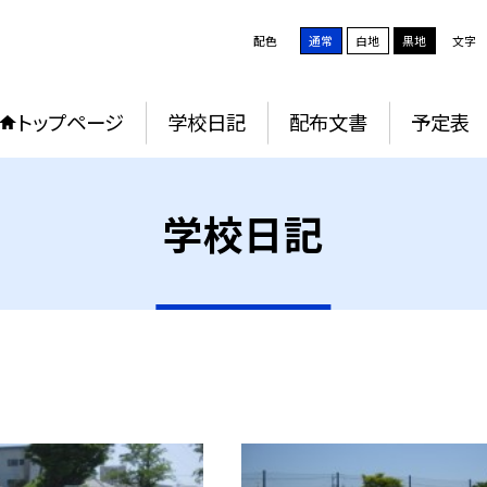
配色
通常
白地
黒地
文字
トップページ
学校日記
配布文書
予定表
学校日記