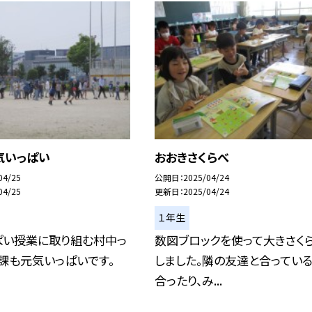
気いっぱい
おおきさくらべ
04/25
公開日
2025/04/24
04/25
更新日
2025/04/24
１年生
ぱい授業に取り組む村中っ
数図ブロックを使って大きさく
課も元気いっぱいです。
しました。隣の友達と合ってい
合ったり、み...