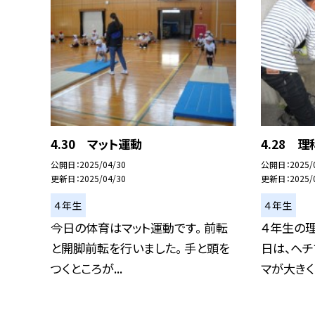
4.30 マット運動
4.28 
公開日
2025/04/30
公開日
2025/
更新日
2025/04/30
更新日
2025/
４年生
４年生
今日の体育はマット運動です。 前転
４年生の理
と開脚前転を行いました。 手と頭を
日は、ヘチ
つくところが...
マが大きく..