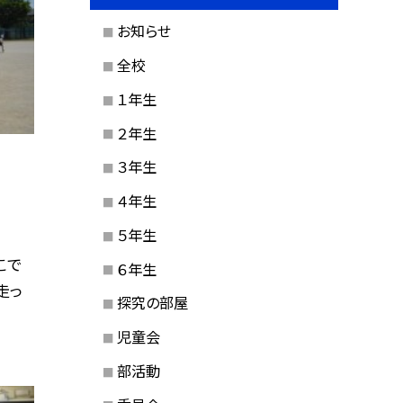
お知らせ
全校
１年生
２年生
３年生
４年生
５年生
こで
６年生
走っ
探究の部屋
児童会
部活動