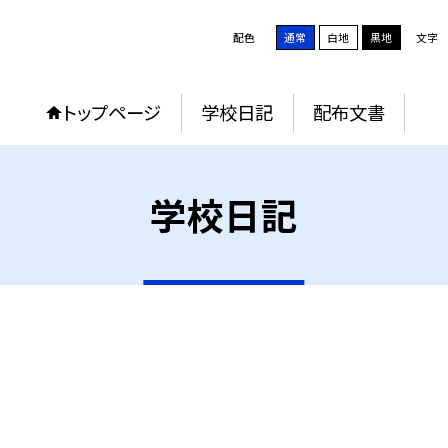
配色
通常
白地
黒地
文字
トップページ
学校日記
配布文書
学校日記