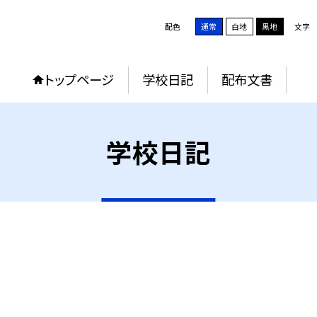
配色
通常
白地
黒地
文字
トップページ
学校日記
配布文書
学校日記