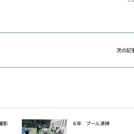
次の記
撮影
６年 プール清掃