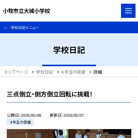
小牧市立大城小学校
学校日記メニュー
学校日記
トップページ
>
学校日記
>
４年生の部屋
>
詳細
三点倒立・側方倒立回転に挑戦！
公開日
2026/05/08
更新日
2026/05/07
４年生の部屋