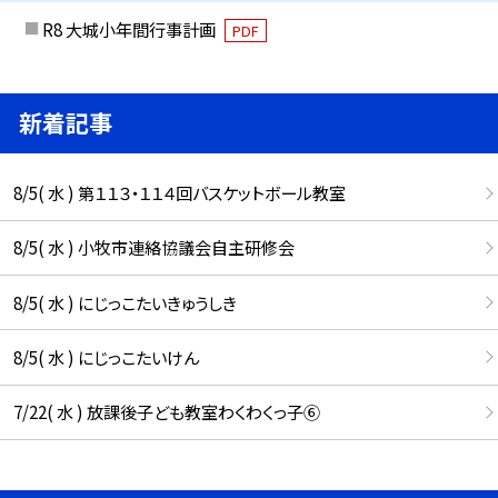
R8 大城小年間行事計画
PDF
新着記事
8/5( 水 ) 第１１３・１１４回バスケットボール教室
8/5( 水 ) 小牧市連絡協議会自主研修会
8/5( 水 ) にじっこたいきゅうしき
8/5( 水 ) にじっこたいけん
7/22( 水 ) 放課後子ども教室わくわくっ子⑥