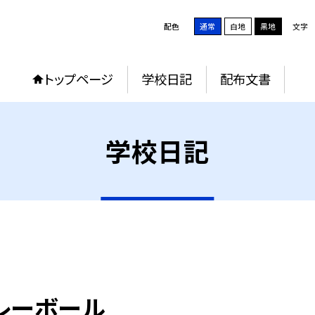
配色
通常
白地
黒地
文字
トップページ
学校日記
配布文書
学校日記
レーボール