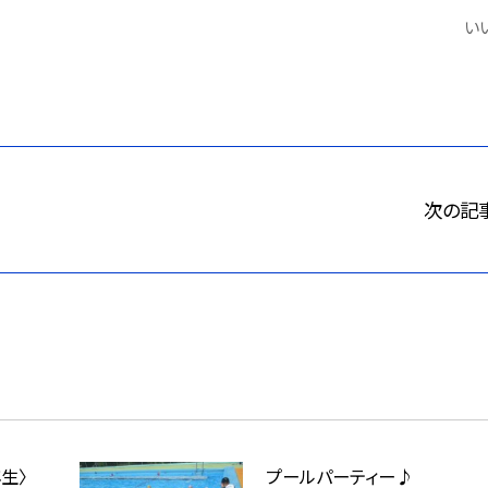
いい
次の記
生〉
プールパーティー♪