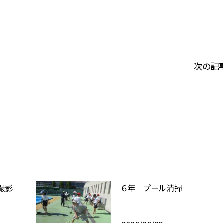
次の記
撮影
６年 プール清掃