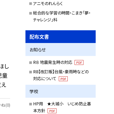
アニモのれんらく
総合的な学習の時間・こまき「夢・
チャレンジ」科
配布文書
お知らせ
R８ 地震発生時の対応
PDF
ほし
R8【改訂版】台風・豪雨時などの
児童
対応について
PDF
支え
学校
HP用 ★大城小 いじめ防止基
ね(0)
本方針
PDF