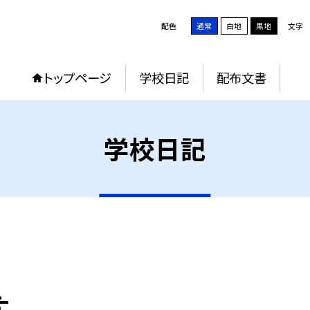
配色
通常
白地
黒地
文字
トップページ
学校日記
配布文書
学校日記
た