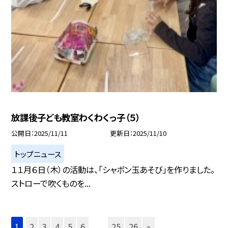
放課後子ども教室わくわくっ子（５）
公開日
2025/11/11
更新日
2025/11/10
トップニュース
１１月６日（木）の活動は、「シャボン玉あそび」を作りました。
ストローで吹くものを...
1
2
3
4
5
6
...
25
26
»