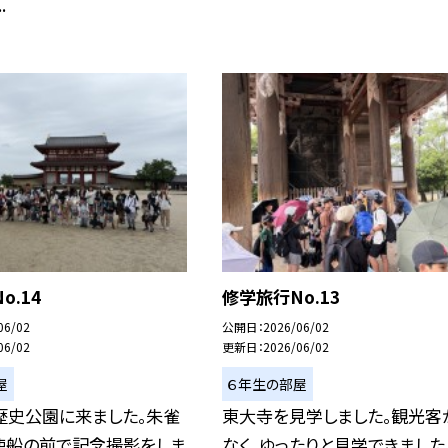
.
o.14
修学旅行No.13
06/02
公開日
2026/06/02
06/02
更新日
2026/06/02
屋
６年生の部屋
歴史公園に来ました。朱雀
東大寺を見学しました。観光客
使船の前で記念撮影をしま
なく、ゆったりと見学できました