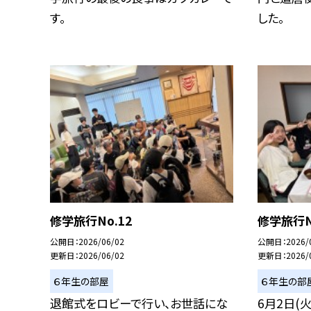
す。
した。
修学旅行No.12
修学旅行N
公開日
2026/06/02
公開日
2026/
更新日
2026/06/02
更新日
2026/
６年生の部屋
６年生の部
退館式をロビーで行い、お世話にな
6月2日(