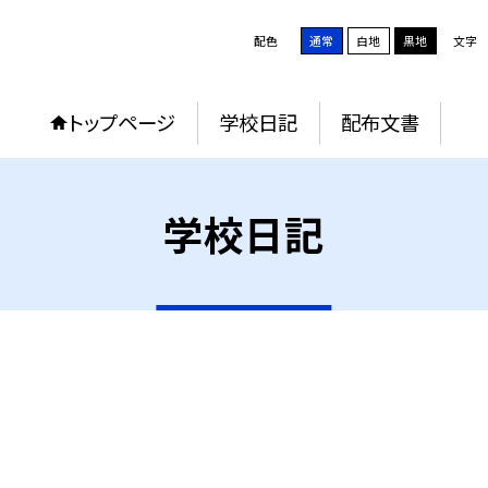
配色
通常
白地
黒地
文字
トップページ
学校日記
配布文書
学校日記