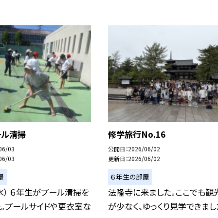
ール清掃
修学旅行No.16
06/03
公開日
2026/06/02
06/03
更新日
2026/06/02
屋
６年生の部屋
水） ６年生がプール清掃を
法隆寺に来ました。ここでも観
た。プールサイドや更衣室な
が少なく、ゆっくり見学できまし