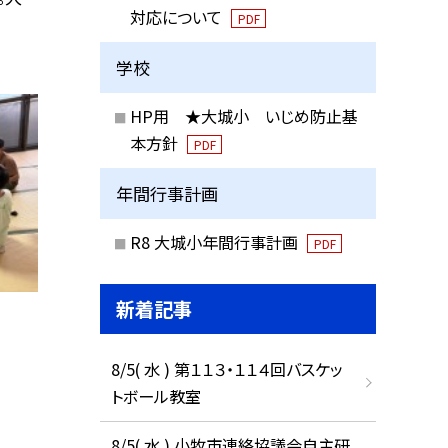
対応について
PDF
学校
HP用 ★大城小 いじめ防止基
本方針
PDF
年間行事計画
R8 大城小年間行事計画
PDF
新着記事
8/5( 水 ) 第１１３・１１４回バスケッ
トボール教室
。
8/5( 水 ) 小牧市連絡協議会自主研