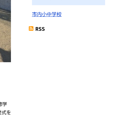
市内小中学校
RSS
修学
発式を