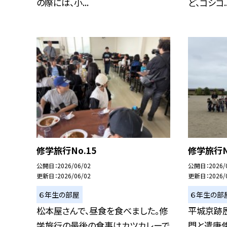
の際には、小...
ど、ゴシゴ..
修学旅行No.15
修学旅行N
公開日
2026/06/02
公開日
2026/
更新日
2026/06/02
更新日
2026/
６年生の部屋
６年生の部
松本屋さんで、昼食を食べました。修
平城京跡
学旅行の最後の食事はカツカレーで
門と遣唐