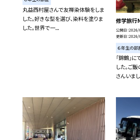
丸益西村屋さんで友禅染体験をしま
した。好きな型を選び、染料を塗りま
修学旅行N
した。世界で一...
公開日
2026/
更新日
2026/
６年生の部
「錦鶴」に
した。ご飯
さんいました