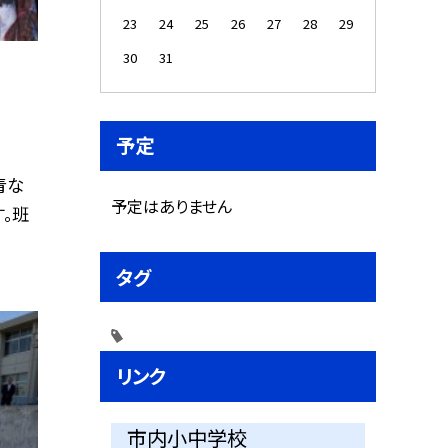
23
24
25
26
27
28
29
30
31
予定
青な
予定はありません
。班
タグ
リンク
市内小中学校