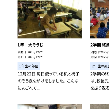
1年 大そうじ
2学期 終
公開日
2025/12/23
公開日
2025/
更新日
2025/12/23
更新日
2025/
１年生の部屋
２年生の部
12月22日 毎日使っている机と椅子
2学期の
のぞうきんがけをしました。「こんな
は、校長
によごれて...
を振り返るお