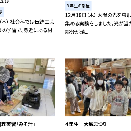
12/19
３年生の部屋
屋
12月18日（木） 太陽の光を虫
日（木） 社会科では伝統工芸
集める実験をしました。光が当
）の学習で、身近にある材
部分が焼...
理実習「みそ汁」
４年生 大城まつり