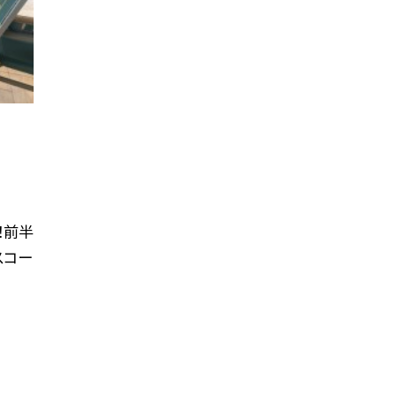
！前半
スコー