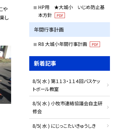
HP用 ★大城小 いじめ防止基
こや
本方針
PDF
楽し
年間行事計画
R8 大城小年間行事計画
PDF
新着記事
8/5( 水 ) 第１１３・１１４回バスケッ
トボール教室
8/5( 水 ) 小牧市連絡協議会自主研
修会
8/5( 水 ) にじっこたいきゅうしき