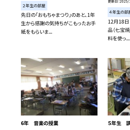
更新日
2025/
２年生の部屋
４年生の部
先日の「おもちゃまつり」のあと、1年
12月18
生から感謝の気持ちがこもったお手
品（七宝焼
紙をもらいま...
料を使っ...
6年 音楽の授業
５年生 調