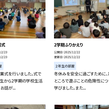
業式
2学期ふりかえり
12/23
公開日
2025/12/22
12/23
更新日
2025/12/22
屋
２年生の部屋
終業式を行いました。式で
冬休みを安全に過ごすために、
先生から2学期の学校生活
ところで遊ぶことの危険性につ
話が...
学びました。また...