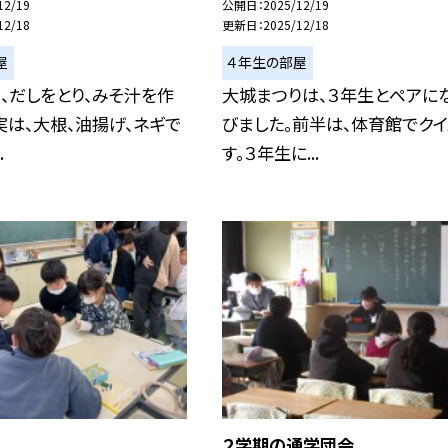
12/19
公開日
2025/12/19
12/18
更新日
2025/12/18
屋
４年生の部屋
、だしをとり、みそ汁を作
大城まつりは、３年生とペアに
実は、大根、油揚げ、ネギで
びました。前半は、体育館でク
.
す。３年生に...
２学期の通学団会