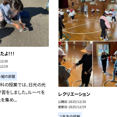
たよ！！！
12/20
12/19
１０組の部屋
理科の授業では、日光の光
学習をしました。ルーペを
レクリエーション
を集め...
公開日
2025/12/20
更新日
2025/12/19
２年生の部屋