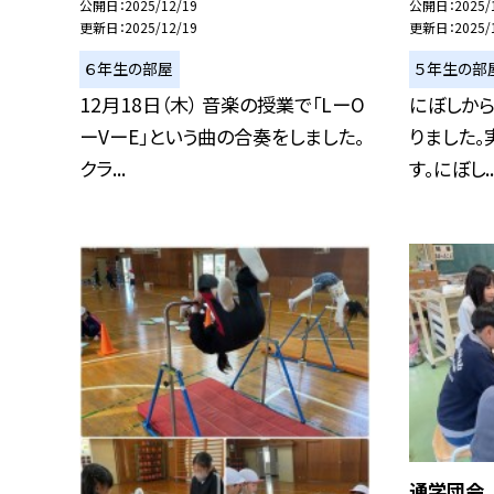
公開日
2025/12/19
公開日
2025/
更新日
2025/12/19
更新日
2025/
６年生の部屋
５年生の部
12月18日（木） 音楽の授業で「LーO
にぼしから
ーVーE」という曲の合奏をしました。
りました。
クラ...
す。にぼし..
通学団会