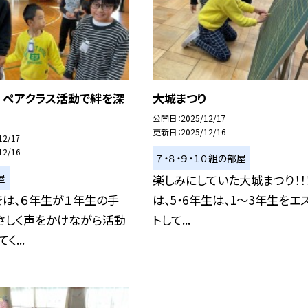
 ペアクラス活動で絆を深
大城まつり
公開日
2025/12/17
更新日
2025/12/16
12/17
12/16
７・８・９・１０組の部屋
屋
楽しみにしていた大城まつり！！
では、６年生が１年生の手
は、5・6年生は、1～3年生をエ
さしく声をかけながら活動
トして...
く...