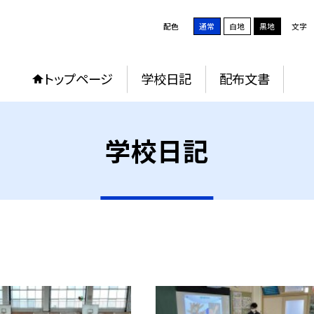
配色
通常
白地
黒地
文字
トップページ
学校日記
配布文書
学校日記