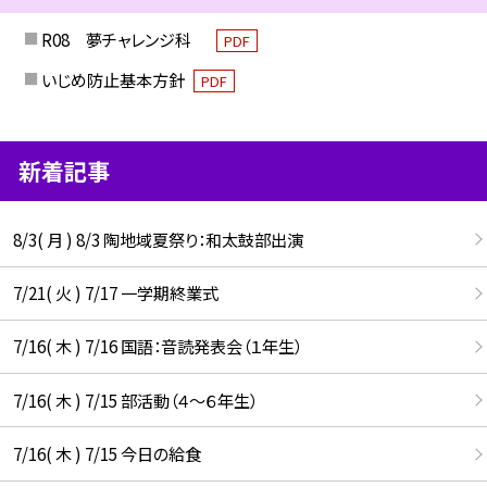
R08 夢チャレンジ科
PDF
いじめ防止基本方針
PDF
新着記事
8/3( 月 ) 8/3 陶地域夏祭り：和太鼓部出演
7/21( 火 ) 7/17 一学期終業式
7/16( 木 ) 7/16 国語：音読発表会（１年生）
7/16( 木 ) 7/15 部活動（４～６年生）
7/16( 木 ) 7/15 今日の給食