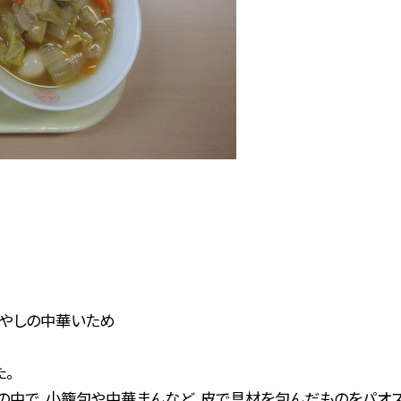
やしの中華いため
た。
の中で、
小籠包や中華まんなど、皮で具材を包んだものをパオ