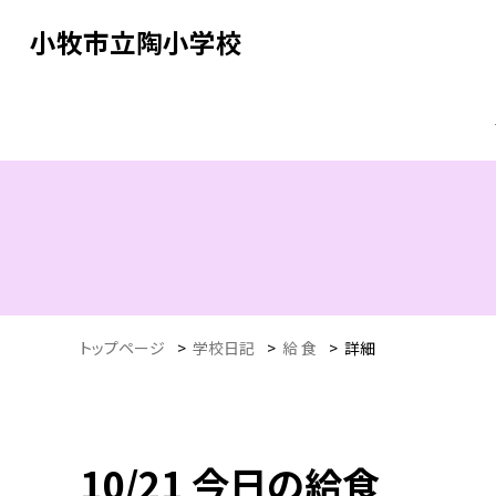
小牧市立陶小学校
トップページ
>
学校日記
>
給 食
>
詳細
10/21 今日の給食