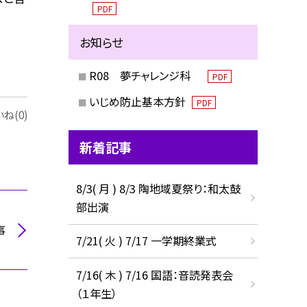
PDF
お知らせ
R08 夢チャレンジ科
PDF
いじめ防止基本方針
PDF
ね(0)
新着記事
8/3( 月 ) 8/3 陶地域夏祭り：和太鼓
部出演
事
7/21( 火 ) 7/17 一学期終業式
7/16( 木 ) 7/16 国語：音読発表会
（１年生）