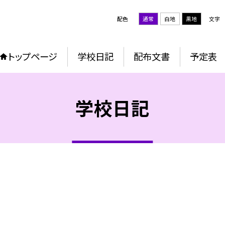
配色
通常
白地
黒地
文字
トップページ
学校日記
配布文書
予定表
学校日記