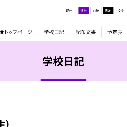
配色
通常
白地
黒地
文字
トップページ
学校日記
配布文書
予定表
学校日記
生）