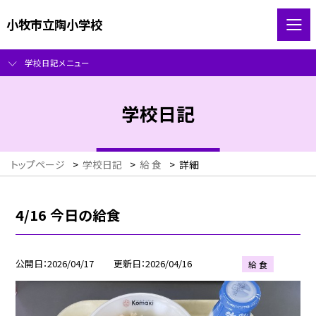
小牧市立陶小学校
学校日記メニュー
学校日記
トップページ
>
学校日記
>
給 食
>
詳細
4/16 今日の給食
公開日
2026/04/17
更新日
2026/04/16
給 食