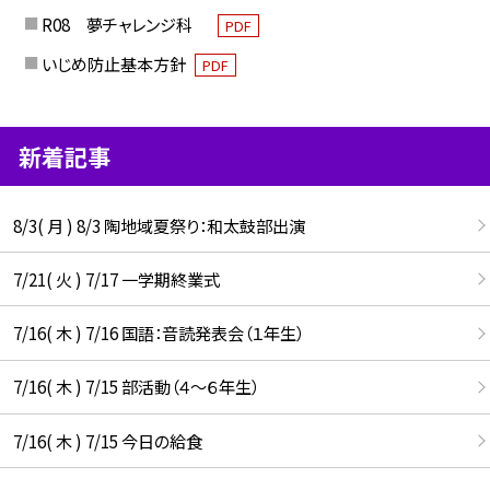
R08 夢チャレンジ科
PDF
いじめ防止基本方針
PDF
新着記事
8/3( 月 ) 8/3 陶地域夏祭り：和太鼓部出演
7/21( 火 ) 7/17 一学期終業式
7/16( 木 ) 7/16 国語：音読発表会（１年生）
7/16( 木 ) 7/15 部活動（４～６年生）
7/16( 木 ) 7/15 今日の給食