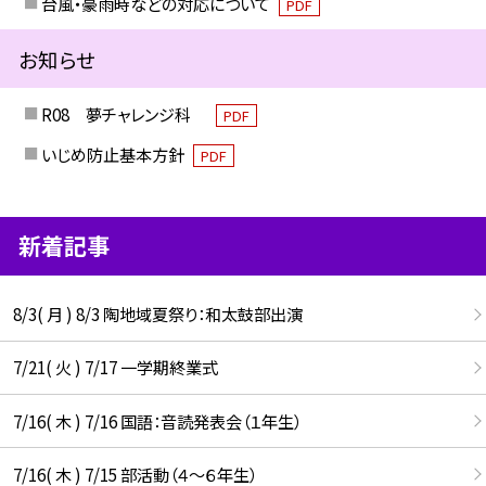
台風・豪雨時などの対応について
PDF
お知らせ
R08 夢チャレンジ科
PDF
いじめ防止基本方針
PDF
新着記事
8/3( 月 ) 8/3 陶地域夏祭り：和太鼓部出演
7/21( 火 ) 7/17 一学期終業式
7/16( 木 ) 7/16 国語：音読発表会（１年生）
7/16( 木 ) 7/15 部活動（４～６年生）