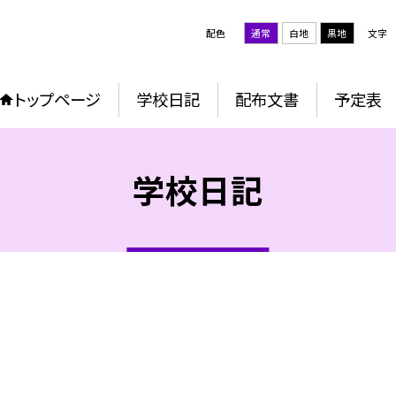
配色
通常
白地
黒地
文字
トップページ
学校日記
配布文書
予定表
学校日記