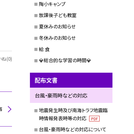
陶小キャンプ
放課後子ども教室
夏休みのお知らせ
冬休みのお知らせ
給 食
ね(0)
💎総合的な学習の時間💎
配布文書
台風・豪雨時などの対応
事
地震発生時及び南海トラフ地震臨
時情報発表時等の対応
PDF
台風・豪雨時などの対応について