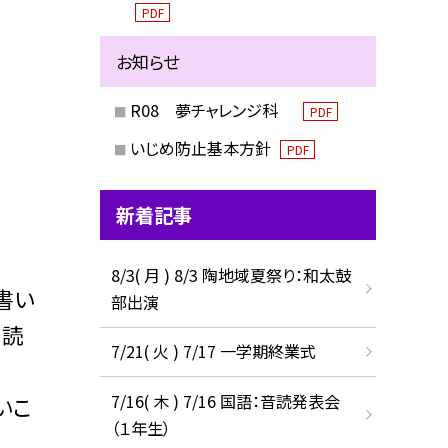
PDF
お知らせ
R08 夢チャレンジ科
PDF
いじめ防止基本方針
PDF
新着記事
8/3( 月 ) 8/3 陶地域夏祭り：和太鼓
書い
部出演
く読
7/21( 火 ) 7/17 一学期終業式
7/16( 木 ) 7/16 国語：音読発表会
いこ
（１年生）