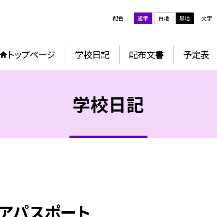
配色
通常
白地
黒地
文字
トップページ
学校日記
配布文書
予定表
学校日記
リアパスポート