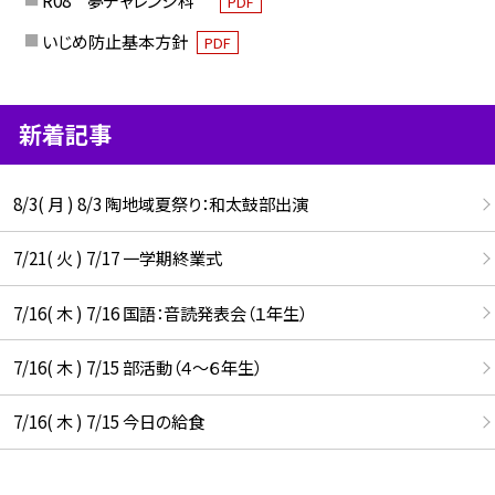
R08 夢チャレンジ科
PDF
いじめ防止基本方針
PDF
新着記事
8/3( 月 ) 8/3 陶地域夏祭り：和太鼓部出演
7/21( 火 ) 7/17 一学期終業式
7/16( 木 ) 7/16 国語：音読発表会（１年生）
7/16( 木 ) 7/15 部活動（４～６年生）
7/16( 木 ) 7/15 今日の給食