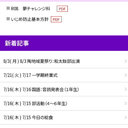
R08 夢チャレンジ科
PDF
いじめ防止基本方針
PDF
新着記事
8/3( 月 ) 8/3 陶地域夏祭り：和太鼓部出演
7/21( 火 ) 7/17 一学期終業式
7/16( 木 ) 7/16 国語：音読発表会（１年生）
7/16( 木 ) 7/15 部活動（４～６年生）
7/16( 木 ) 7/15 今日の給食