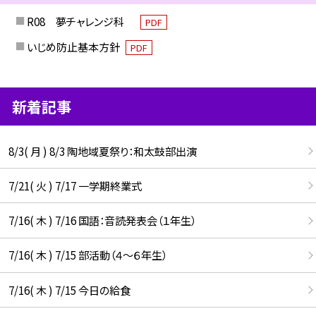
R08 夢チャレンジ科
PDF
いじめ防止基本方針
PDF
新着記事
8/3( 月 ) 8/3 陶地域夏祭り：和太鼓部出演
7/21( 火 ) 7/17 一学期終業式
7/16( 木 ) 7/16 国語：音読発表会（１年生）
7/16( 木 ) 7/15 部活動（４～６年生）
7/16( 木 ) 7/15 今日の給食