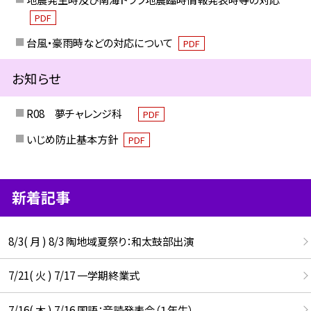
PDF
台風・豪雨時などの対応について
PDF
お知らせ
R08 夢チャレンジ科
PDF
いじめ防止基本方針
PDF
新着記事
8/3( 月 ) 8/3 陶地域夏祭り：和太鼓部出演
7/21( 火 ) 7/17 一学期終業式
7/16( 木 ) 7/16 国語：音読発表会（１年生）