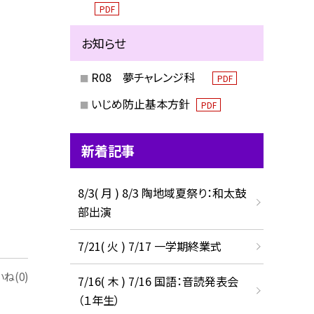
PDF
お知らせ
R08 夢チャレンジ科
PDF
いじめ防止基本方針
PDF
新着記事
8/3( 月 ) 8/3 陶地域夏祭り：和太鼓
部出演
7/21( 火 ) 7/17 一学期終業式
ね(0)
7/16( 木 ) 7/16 国語：音読発表会
（１年生）