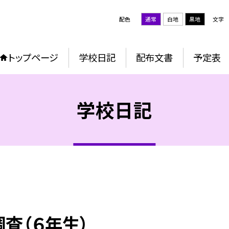
配色
通常
白地
黒地
文字
トップページ
学校日記
配布文書
予定表
学校日記
調査（６年生）