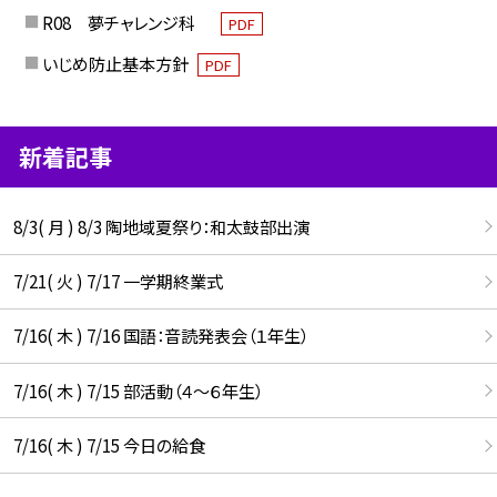
R08 夢チャレンジ科
PDF
いじめ防止基本方針
PDF
新着記事
8/3( 月 ) 8/3 陶地域夏祭り：和太鼓部出演
7/21( 火 ) 7/17 一学期終業式
7/16( 木 ) 7/16 国語：音読発表会（１年生）
7/16( 木 ) 7/15 部活動（４～６年生）
7/16( 木 ) 7/15 今日の給食