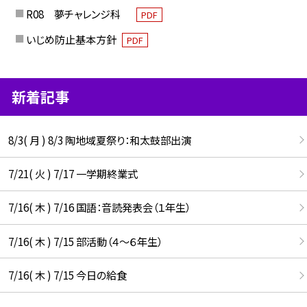
R08 夢チャレンジ科
PDF
いじめ防止基本方針
PDF
新着記事
8/3( 月 ) 8/3 陶地域夏祭り：和太鼓部出演
7/21( 火 ) 7/17 一学期終業式
7/16( 木 ) 7/16 国語：音読発表会（１年生）
7/16( 木 ) 7/15 部活動（４～６年生）
7/16( 木 ) 7/15 今日の給食