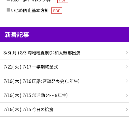
いじめ防止基本方針
PDF
新着記事
8/3( 月 ) 8/3 陶地域夏祭り：和太鼓部出演
7/21( 火 ) 7/17 一学期終業式
7/16( 木 ) 7/16 国語：音読発表会（１年生）
7/16( 木 ) 7/15 部活動（４～６年生）
7/16( 木 ) 7/15 今日の給食