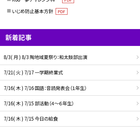
いじめ防止基本方針
PDF
新着記事
8/3( 月 ) 8/3 陶地域夏祭り：和太鼓部出演
7/21( 火 ) 7/17 一学期終業式
7/16( 木 ) 7/16 国語：音読発表会（１年生）
7/16( 木 ) 7/15 部活動（４～６年生）
7/16( 木 ) 7/15 今日の給食