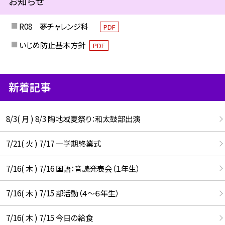
お知らせ
R08 夢チャレンジ科
PDF
いじめ防止基本方針
PDF
新着記事
8/3( 月 ) 8/3 陶地域夏祭り：和太鼓部出演
7/21( 火 ) 7/17 一学期終業式
7/16( 木 ) 7/16 国語：音読発表会（１年生）
7/16( 木 ) 7/15 部活動（４～６年生）
7/16( 木 ) 7/15 今日の給食