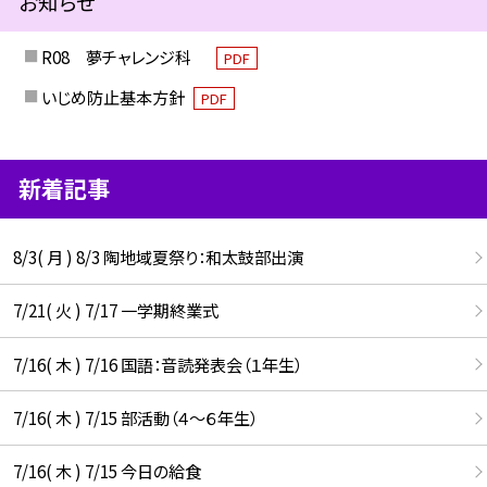
お知らせ
R08 夢チャレンジ科
PDF
いじめ防止基本方針
PDF
新着記事
8/3( 月 ) 8/3 陶地域夏祭り：和太鼓部出演
7/21( 火 ) 7/17 一学期終業式
7/16( 木 ) 7/16 国語：音読発表会（１年生）
7/16( 木 ) 7/15 部活動（４～６年生）
7/16( 木 ) 7/15 今日の給食