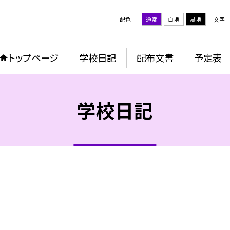
配色
通常
白地
黒地
文字
トップページ
学校日記
配布文書
予定表
学校日記