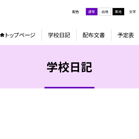
配色
通常
白地
黒地
文字
トップページ
学校日記
配布文書
予定表
学校日記