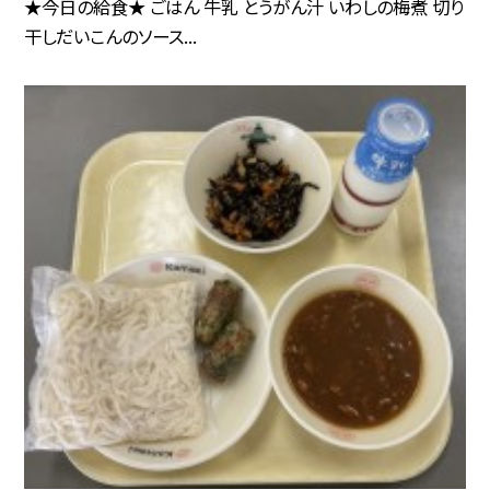
★今日の給食★ ごはん 牛乳 とうがん汁 いわしの梅煮 切り
干しだいこんのソース...