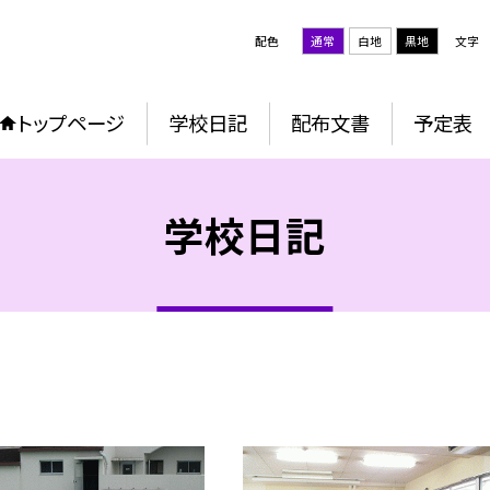
配色
通常
白地
黒地
文字
トップページ
学校日記
配布文書
予定表
学校日記