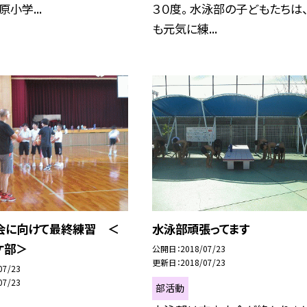
小学...
３０度。 水泳部の子どもたちは
も元気に練...
会に向けて最終練習 ＜
水泳部頑張ってます
ケ部＞
公開日
2018/07/23
更新日
2018/07/23
07/23
07/23
部活動