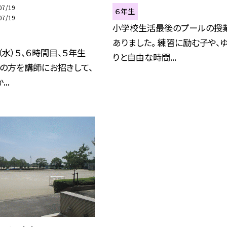
07/19
６年生
07/19
小学校生活最後のプールの授
ありました。 練習に励む子や、
（水）５、６時間目、５年生
りと自由な時間...
の方を講師にお招きして、
..