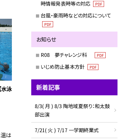
時情報発表時等の対応
PDF
台風・豪雨時などの対応について
PDF
お知らせ
R08 夢チャレンジ科
PDF
いじめ防止基本方針
PDF
新着記事
【水泳
8/3( 月 ) 8/3 陶地域夏祭り：和太鼓
部出演
7/21( 火 ) 7/17 一学期終業式
水温は