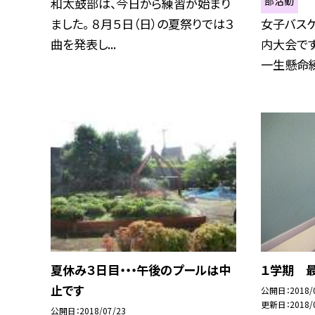
部活動
和太鼓部は、今日から練習が始まり
ました。 ８月５日（日）の夏祭りでは３
女子バス
曲を発表し...
内大会です
一生懸命練習
夏休み３日目・・・午後のプールは中
１学期 
止です
公開日
2018/
更新日
2018/
公開日
2018/07/23