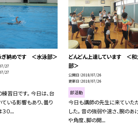
泳ぎ納めです ＜水泳部＞
どんどん上達しています ＜和
部＞
07/27
07/27
公開日
2018/07/26
更新日
2018/07/26
部活動
練習日です。 今日は、台
いている影響もあり、曇り
今日も講師の先生に来ていた
０...
した。 音の強弱や速さ、腕のあ
や角度、脚の開...