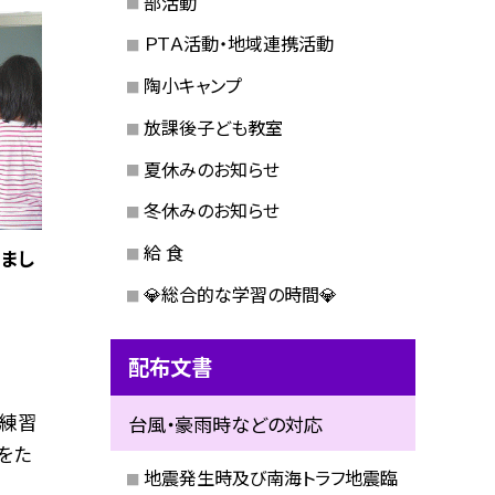
部活動
ＰＴＡ活動・地域連携活動
陶小キャンプ
放課後子ども教室
夏休みのお知らせ
冬休みのお知らせ
給 食
まし
💎総合的な学習の時間💎
配布文書
て練習
台風・豪雨時などの対応
をた
地震発生時及び南海トラフ地震臨