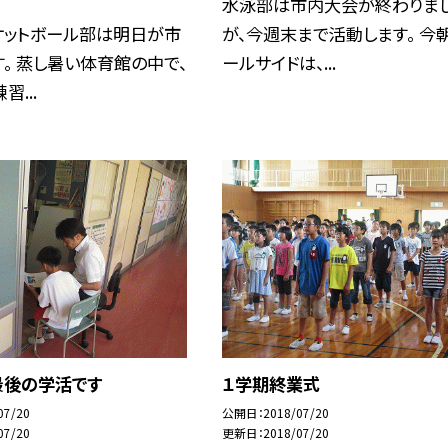
水泳部は市内大会が終わりま
ケットボール部は明日が市
が、今週末まで活動します。 今
。 蒸し暑い体育館の中で、
ールサイドは、...
...
最後の学活です
１学期終業式
07/20
公開日
2018/07/20
07/20
更新日
2018/07/20