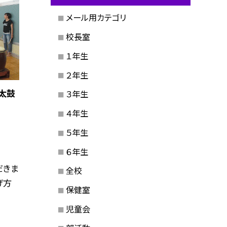
メール用カテゴリ
校長室
１年生
２年生
太鼓
３年生
４年生
５年生
６年生
だきま
全校
げ方
保健室
児童会