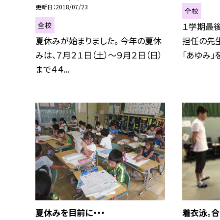
更新日
2018/07/23
全校
全校
１学期最後
夏休みが始まりました。 今年の夏休
担任の先
みは、７月２１日（土）〜９月２日（日）
「あゆみ」をも
まで４４...
夏休みを目前に・・・
着衣泳。合