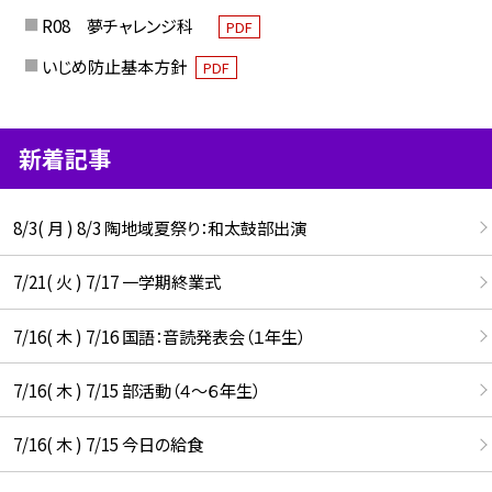
R08 夢チャレンジ科
PDF
いじめ防止基本方針
PDF
新着記事
8/3( 月 ) 8/3 陶地域夏祭り：和太鼓部出演
7/21( 火 ) 7/17 一学期終業式
7/16( 木 ) 7/16 国語：音読発表会（１年生）
7/16( 木 ) 7/15 部活動（４～６年生）
7/16( 木 ) 7/15 今日の給食