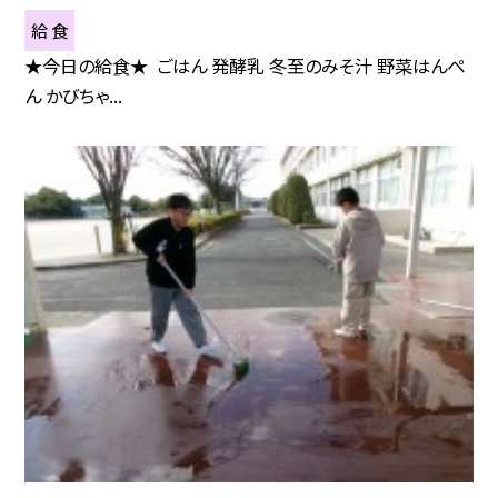
給 食
★今日の給食★ ごはん 発酵乳 冬至のみそ汁 野菜はんぺ
ん かびちゃ...