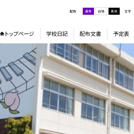
配色
通常
白地
黒地
文字
トップページ
学校日記
配布文書
予定表