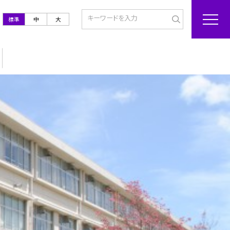
標準
中
大